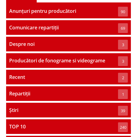
Anunțuri pentru producători
90
Comunicare repartiții
69
Despre noi
3
Producători de fonograme si videograme
3
Recent
2
Repartiții
1
Știri
39
TOP 10
240