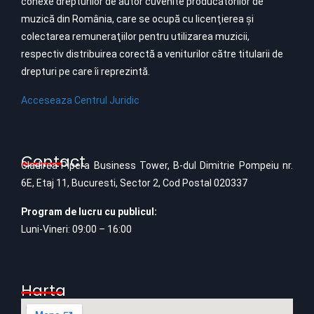
conexe drepturilor de autor cuvenite producătorilor de
muzică din România, care se ocupă cu licenţierea şi
colectarea remuneraţiilor pentru utilizarea muzicii,
respectiv distribuirea corectă a veniturilor către titularii de
drepturi pe care îi reprezintă.
Acceseaza Centrul Juridic
Contact
Cladirea Pipera Business Tower, B-dul Dimitrie Pompeiu nr.
6E, Etaj 11, Bucuresti, Sector 2, Cod Postal 020337
Program de lucru cu publicul:
Luni-Vineri: 09:00 – 16:00
Harta