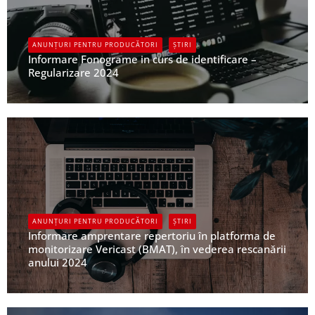
ANUNȚURI PENTRU PRODUCĂTORI
ȘTIRI
Informare Fonograme in curs de identificare –
Regularizare 2024
UPFR
ANUNȚURI PENTRU PRODUCĂTORI
ȘTIRI
Informare amprentare repertoriu în platforma de
monitorizare Vericast (BMAT), în vederea rescanării
anului 2024
UPFR