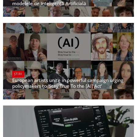
modelele de Inteligență Artificială
UPFR
ȘTIRI
European artists unite in powerful campaign urging
policymakers to ‘Stay True To the [AI] Act’
UPFR