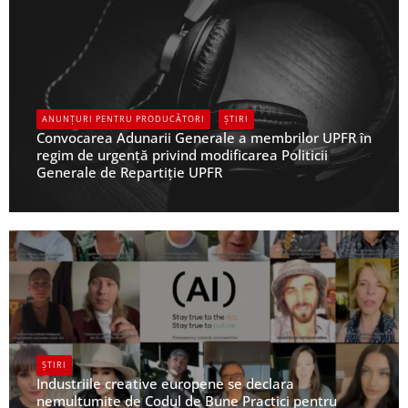
ANUNȚURI PENTRU PRODUCĂTORI
ȘTIRI
Convocarea Adunarii Generale a membrilor UPFR în
regim de urgență privind modificarea Politicii
Generale de Repartiție UPFR
UPFR
ȘTIRI
Industriile creative europene se declara
nemultumite de Codul de Bune Practici pentru