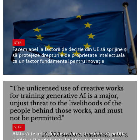
ȘTIRI
Facem apel la factorii de decizie din UE să sprijine și
să protejeze drepturile de proprietate intelectuală
ca un factor fundamental pentru inovație
UPFR
ȘTIRI
Alătură-te artiștilor de renume și semnează petiția
pentru a-ți proteja creativitatea și investiția în