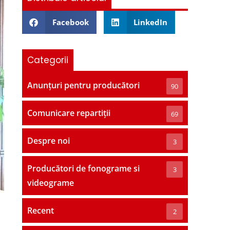
Facebook
LinkedIn
Categorii
Anunțuri pentru producători
90
Comunicare repartiții
69
Despre noi
3
Producători de fonograme si
3
videograme
Recent
2