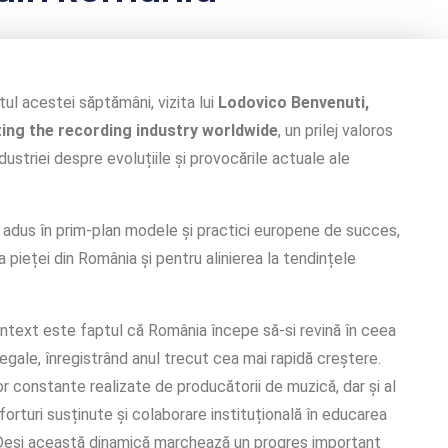
ul acestei săptămâni, vizita lui
Lodovico Benvenuti,
ting the recording industry worldwide
, un prilej valoros
ndustriei despre evoluțiile și provocările actuale ale
ă a adus în prim-plan modele și practici europene de succes,
pieței din România și pentru alinierea la tendințele
ntext este faptul că România începe să-si revină în ceea
gale, înregistrând anul trecut cea mai rapidă creștere.
or constante realizate de producătorii de muzică, dar și al
 eforturi susținute și colaborare instituțională în educarea
. Deși această dinamică marchează un progres important