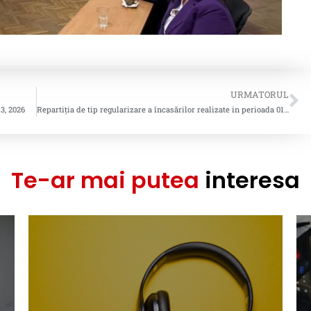
URMATORUL
3, 2026
Repartiția de tip regularizare a încasărilor realizate in perioada 01.07.2023-31.12.2024 pentru remunerația compensatorie copia privată pentru videograme
Te-ar mai putea
interesa