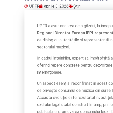
UPFR
aprilie 3, 2026
Știri
UPFR a avut onoarea de a găzdui, la început
Regional Director Europa IFPI-represen
de dialog cu autoritățile și reprezentanții i
sectorului muzical.
În cadrul întâlnirilor, expertiza împărtășit
oferind repere concrete pentru dezvoltarea 
internaționale.
Un aspect esențial reconfirmat în acest co
ce privește consumul de muzică din surse le
Această evoluție este rezultatul investițiil
cadrului legal stabil construit în timp, prin
publicului și promovarea consumului legal