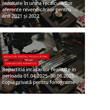
rezultate în urma recalculărilor
aferente revendicărilor pentru
anii 2021 și 2022
UPFR
ANUNȚURI PENTRU PRODUCĂTORI
COMUNICARE REPARTIȚII
Repartitia incasarilor realizate in
perioada 01.04.2025–30.06.2025
copia privată pentru fonograme
UPFR