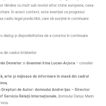
or rămâne cu mult sub nivelul altor state europene, ceea
oltare. În acest context, este esențial ca progresul
ui cadru legal predictibil, care să susțină în continuare
 dialog și disponibilitatea de a construi în continuare
in cadrul întâlnirilor:
stván Demeter
si
doamnei Irina Lucan-Arjoca
– consilier
ă, arte și mijloace de informare în masă din cadrul
Gima
,
 Drepturi de Autor: domnului Andrei Ijac – Director
f Serviciu Relații Internaționale
, domnului Darius Marin
viciu.