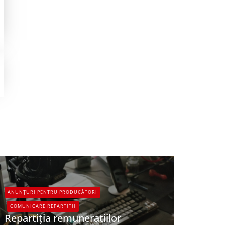
ANUNȚURI PENTRU PRODUCĂTORI
COMUNICARE REPARTIȚII
Repartiția remuneratiilor