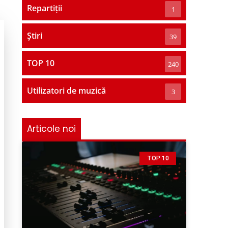
Repartiții
1
Știri
39
TOP 10
240
Utilizatori de muzică
3
Articole noi
TOP 10