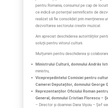
pentru Romania, consumul pe cap de locuit
ce indică un potențial semnificativ de dezv
realizat să fie consolidat prin menținerea un
dezvoltarea sectorului creativ muzical.
Am apreciat deschiderea autorităților pentru
soluții pentru viitorul culturii.
Mulțumim pentru deschiderea și colaborarea d
Ministrului Culturii, domnului András I
ministru,
Vicepreședintelui Comisiei pentru cultur
Camerei Deputaților, domnului George 
Reprezentanților Oficiului Roman pentru
General, domnului Cristian Florescu – Șe
– Director și doamnei Dana Vișoiu – Șef ser