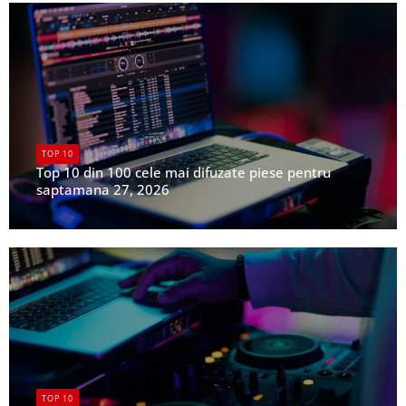
TOP 10
Top 10 din 100 cele mai difuzate piese pentru
saptamana 27, 2026
UPFR
TOP 10