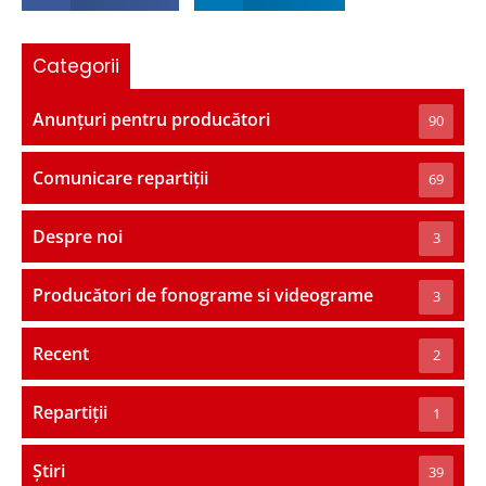
Categorii
Anunțuri pentru producători
90
Comunicare repartiții
69
Despre noi
3
Producători de fonograme si videograme
3
Recent
2
Repartiții
1
Știri
39