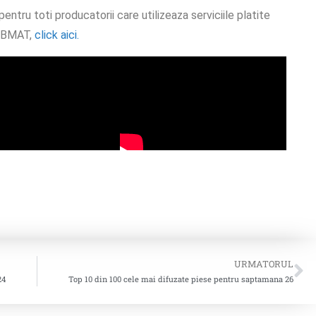
tru toti producatorii care utilizeaza serviciile platite
i BMAT,
click aici.
URMATORUL
24
Top 10 din 100 cele mai difuzate piese pentru saptamana 26