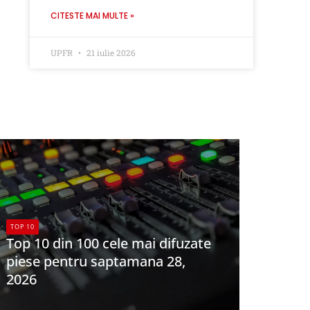
CITESTE MAI MULTE »
UPFR
21 iulie 2026
TOP 10
Top 10 din 100 cele mai difuzate
piese pentru saptamana 28,
2026
UPFR