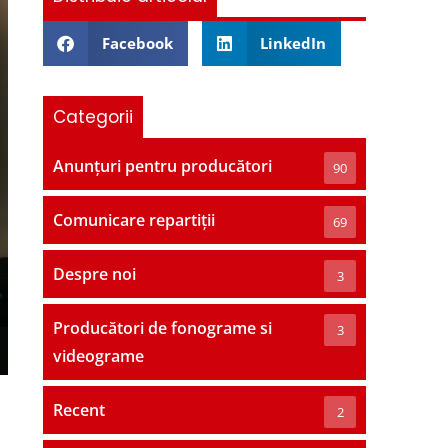
Facebook
LinkedIn
Categorii
Anunțuri pentru producători
90
Comunicare repartiții
69
Despre noi
3
Producători de fonograme si
3
videograme
Recent
2