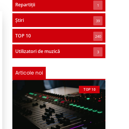
Repartiții
1
Știri
39
TOP 10
240
Utilizatori de muzică
3
Articole noi
TOP 10