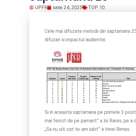
UPFR
iunie 24, 2025
TOP 10
Cele mai difuzate melodii din saptamana 2
difuzari si impactul audientei:
Si in aceasta saptamana pe primele 3 pozitii
mai fericit de pe pamant” a lui Rares, pe a 
„Sa nu uiti cat te-am iubit” a Irinei Rimes.