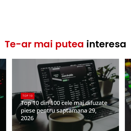
Te-ar mai putea
interesa
TOP 10
Top 10 din 100 cele mai difuzate
piese pentru saptamana 29,
2026
UPFR