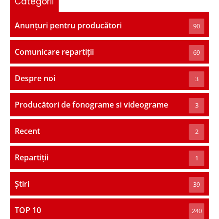
Categorii
Anunțuri pentru producători
90
Comunicare repartiții
69
Despre noi
3
Producători de fonograme si videograme
3
Recent
2
Repartiții
1
Știri
39
TOP 10
240