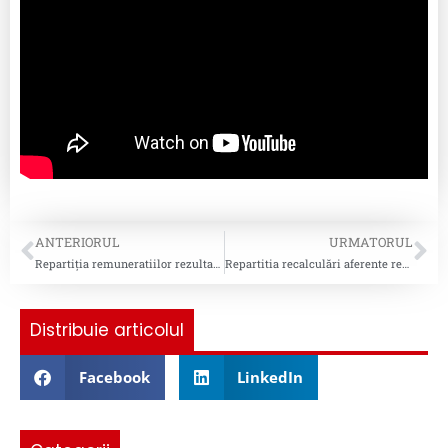
ANTERIORUL
URMATORUL
Repartiția remuneratiilor rezultate în urma recalculărilor aferente revendicărilor pentru anii 2021 și 2022
Repartitia recalculări aferente revendicărilor pentru anii 2023 și 2024
Distribuie articolul
Facebook
LinkedIn