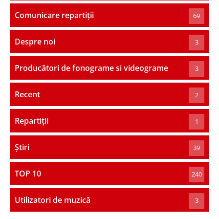
Comunicare repartiții
69
Despre noi
3
Producători de fonograme si videograme
3
Recent
2
Repartiții
1
Știri
39
TOP 10
240
Utilizatori de muzică
3