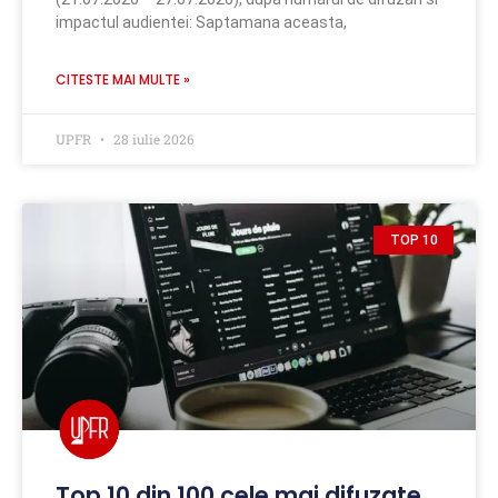
impactul audientei: Saptamana aceasta,
CITESTE MAI MULTE »
UPFR
28 iulie 2026
TOP 10
Top 10 din 100 cele mai difuzate