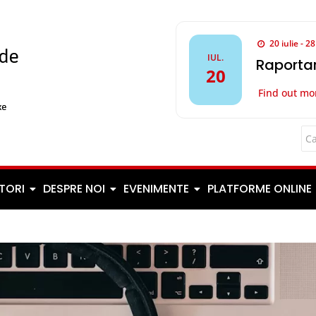
20 iulie - 2
IUL.
Raportar
20
Find out mo
TORI
DESPRE NOI
EVENIMENTE
PLATFORME ONLINE