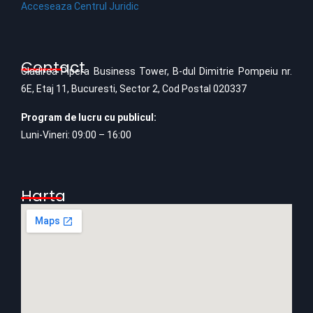
e
Acceseaza Centrul Juridic
ș
E
l
i
v
e
Contact
Cladirea Pipera Business Tower, B-dul Dimitrie Pompeiu nr.
c
e
6E, Etaj 11, Bucuresti, Sector 2, Cod Postal 020337
ă
n
Program de lucru cu publicul:
u
i
Luni-Vineri: 09:00 – 16:00
t
m
a
e
Harta
r
n
e
t
E
v