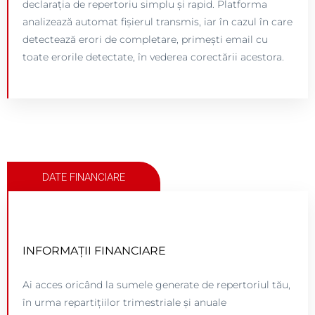
declarația de repertoriu simplu și rapid. Platforma
analizează automat fișierul transmis, iar în cazul în care
Acces myUPFR
detectează erori de completare, primești email cu
toate erorile detectate, în vederea corectării acestora.
DATE FINANCIARE
ACCESEAZĂ PLATFORMA
INFORMAȚII FINANCIARE
Click pe butonul de mai jos.
Ai acces oricând la sumele generate de repertoriul tău,
în urma repartițiilor trimestriale și anuale