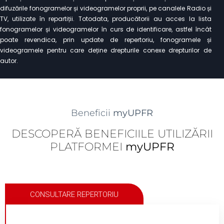
difuzările fonogramelor și videogramelor proprii, pe canalele Radio și
TV, utilizate în repartiții. Totodata, producătorii au acces la lista
fonogramelor și videogramelor în curs de identificare, astfel încât
poate revendica, prin update de repertoriu, fonogramele și
videogramele pentru care deține drepturile conexe drepturilor de
autor.
Beneficii
myUPFR
DESCOPERĂ BENEFICIILE UTILIZĂRII
PLATFORMEI
myUPFR
CONSULTARE REPERTORIU