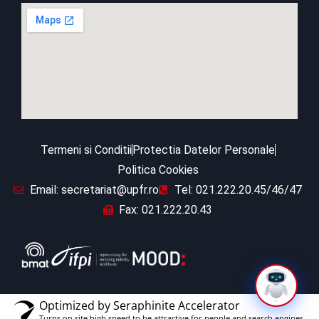
Termeni si Conditii
Protectia Datelor Personale
Politica Cookies
Email: secretariat@upfr.ro
Tel: 021.222.20.45/46/47
Fax: 021.222.20.43
Optimized by Seraphinite Accelerator
Turns on site high speed to be attractive for people and search engines.