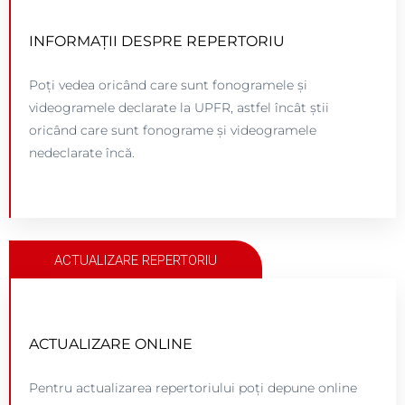
ACCESEAZĂ PLATFORMA
INFORMAȚII DESPRE REPERTORIU
Click pe butonul de mai jos.
Poți vedea oricând care sunt fonogramele și
videogramele declarate la UPFR, astfel încât știi
oricând care sunt fonograme și videogramele
Acces myUPFR
nedeclarate încă.
ACTUALIZARE REPERTORIU
ACTUALIZARE ONLINE
ACCESEAZĂ PLATFORMA
Pentru actualizarea repertoriului poți depune online
Click pe butonul de mai jos.