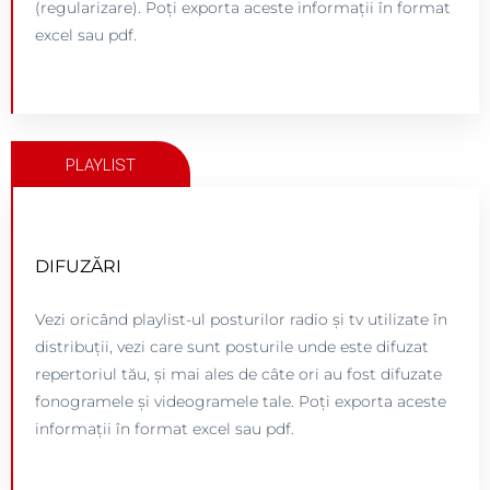
(regularizare). Poți exporta aceste informații în format
Acces myUPFR
excel sau pdf.
PLAYLIST
DIFUZĂRI
ACCESEAZĂ PLATFORMA
Vezi oricând playlist-ul posturilor radio și tv utilizate în
Click pe butonul de mai jos.
distribuții, vezi care sunt posturile unde este difuzat
repertoriul tău, și mai ales de câte ori au fost difuzate
Acces MyUPFR
fonogramele și videogramele tale. Poți exporta aceste
informații în format excel sau pdf.