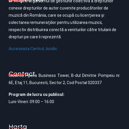
UPFR este organismul de gestiune colectivă a drepturilor
conexe drepturilor de autor cuvenite producătorilor de
muzică din România, care se ocupă cu licenţierea şi
colectarea remuneraţiilor pentru utilizarea muzicii,
respectiv distribuirea corectă a veniturilor către titularii de
drepturi pe care îi reprezintă.
Acceseaza Centrul Juridic
Contact
Cladirea Pipera Business Tower, B-dul Dimitrie Pompeiu nr.
6E, Etaj 11, Bucuresti, Sector 2, Cod Postal 020337
Program de lucru cu publicul:
Luni-Vineri: 09:00 – 16:00
Harta