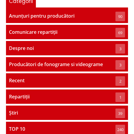
Categorii
Anunțuri pentru producători
90
Comunicare repartiții
69
Despre noi
3
Producători de fonograme si videograme
3
Recent
2
Repartiții
1
Știri
39
TOP 10
240