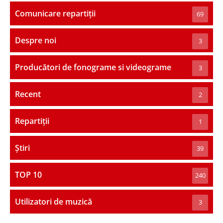
Comunicare repartiții
69
Despre noi
3
Producători de fonograme si videograme
3
Recent
2
Repartiții
1
Știri
39
TOP 10
240
Utilizatori de muzică
3