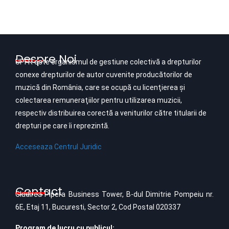
Despre Noi
UPFR este organismul de gestiune colectivă a drepturilor
conexe drepturilor de autor cuvenite producătorilor de
muzică din România, care se ocupă cu licenţierea şi
colectarea remuneraţiilor pentru utilizarea muzicii,
respectiv distribuirea corectă a veniturilor către titularii de
drepturi pe care îi reprezintă.
Acceseaza Centrul Juridic
Contact
Cladirea Pipera Business Tower, B-dul Dimitrie Pompeiu nr.
6E, Etaj 11, Bucuresti, Sector 2, Cod Postal 020337
Program de lucru cu publicul: