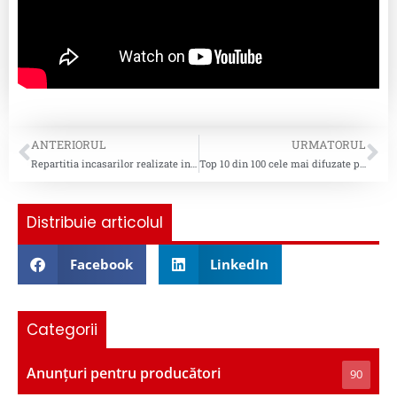
ANTERIORUL
URMATORUL
Repartitia incasarilor realizate in Q1-Q3 2024 (Copie Privata)
Top 10 din 100 cele mai difuzate piese pentru saptamana 52
Distribuie articolul
Facebook
LinkedIn
Categorii
Anunțuri pentru producători
90