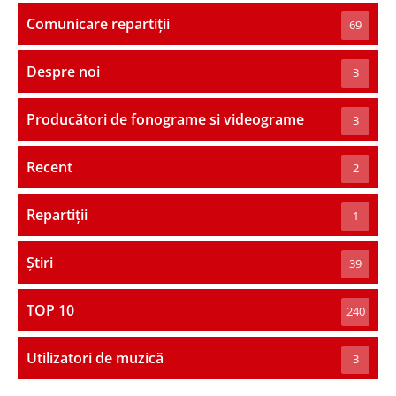
Comunicare repartiții
69
Despre noi
3
Producători de fonograme si videograme
3
Recent
2
Repartiții
1
Știri
39
TOP 10
240
Utilizatori de muzică
3