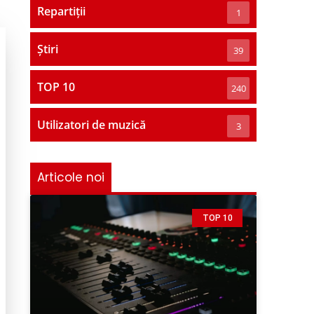
Repartiții
1
Știri
39
TOP 10
240
Utilizatori de muzică
3
Articole noi
TOP 10