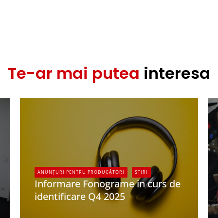
Te-ar mai putea
interesa
ANUNȚURI PENTRU PRODUCĂTORI
ȘTIRI
Informare Fonograme in curs de
identificare Q4 2025
UPFR