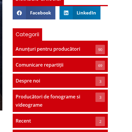
Facebook
LinkedIn
Categorii
Anunțuri pentru producători
90
Comunicare repartiții
69
Despre noi
3
Producători de fonograme si
3
videograme
Recent
2