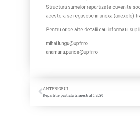
Structura sumelor repartizate cuvenite soc
acestora se regasesc in anexa (anexele) tr
Pentru orice alte detalii sau informatii supl
mihai.lungu@upfr.ro
anamaria.purice@upfr.ro
ANTERIORUL
Repartitie partiala trimestrul 1 2020