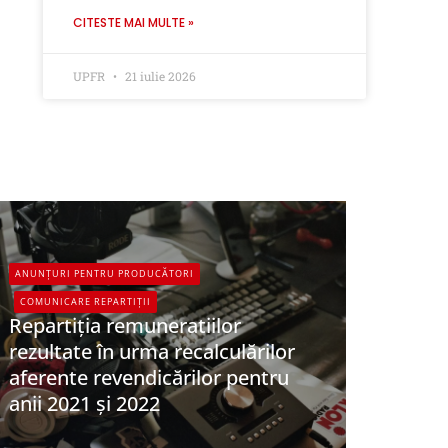
CITESTE MAI MULTE »
UPFR
21 iulie 2026
ANUNȚURI PENTRU PRODUCĂTORI
COMUNICARE REPARTIȚII
Repartiția remuneratiilor
rezultate în urma recalculărilor
aferente revendicărilor pentru
anii 2021 și 2022
UPFR