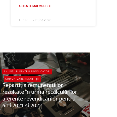
CITESTE MAI MULTE »
UPFR
21 iulie 2026
ANUNȚURI PENTRU PRODUCĂTORI
COMUNICARE REPARTIȚII
Repartiția remuneratiilor
rezultate în urma recalculărilor
aferente revendicărilor pentru
anii 2021 și 2022
UPFR