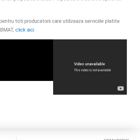
tru toti producatorii care utilizeaza serviciile platite
i BMAT,
click aici.