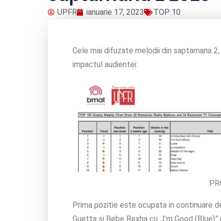
UPFR
ianuarie 17, 2023
TOP 10
Cele mai difuzate melodii din saptamana 2,
impactul audientei:
PR
Prima pozitie este ocupata in continuare de
Guetta si Bebe Rexha cu „I’m Good (Blue)” r