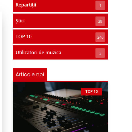
Repartiții
1
Știri
39
TOP 10
240
Utilizatori de muzică
3
Articole noi
TOP 10