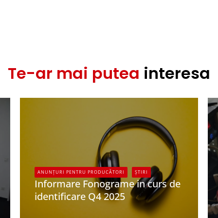
Te-ar mai putea
interesa
ANUNȚURI PENTRU PRODUCĂTORI
ȘTIRI
Informare Fonograme in curs de
identificare Q4 2025
UPFR