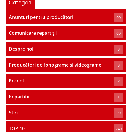
Categorii
Anunțuri pentru producători
90
Comunicare repartiții
69
Despre noi
3
Producători de fonograme si videograme
3
Recent
2
Repartiții
1
Știri
39
TOP 10
240