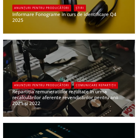
ANUNȚURI PENTRU PRODUCĂTORI
ȘTIRI
Informare Fonograme in curs de identificare Q4
2025
UPFR
ANUNȚURI PENTRU PRODUCĂTORI
COMUNICARE REPARTIȚII
Repartiția remuneratiilor rezultate în urma
recalculărilor aferente revendicărilor pentru anii
2021 și 2022
UPFR