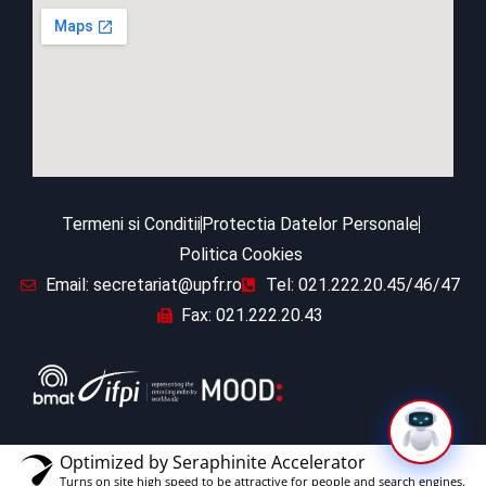
Termeni si Conditii
Protectia Datelor Personale
Politica Cookies
Email: secretariat@upfr.ro
Tel: 021.222.20.45/46/47
Fax: 021.222.20.43
Optimized by Seraphinite Accelerator
Turns on site high speed to be attractive for people and search engines.