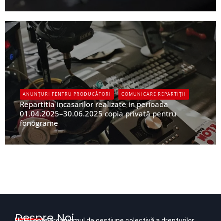
UPFR
ANUNȚURI PENTRU PRODUCĂTORI
COMUNICARE REPARTIȚII
Repartitia incasarilor realizate in perioada
01.04.2025–30.06.2025 copia privată pentru
fonograme
UPFR
Despre Noi
UPFR este organismul de gestiune colectivă a drepturilor