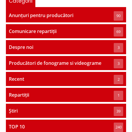
Categorii
Anunțuri pentru producători
90
Comunicare repartiții
69
Despre noi
3
Producători de fonograme si videograme
3
Recent
2
Repartiții
1
Știri
39
TOP 10
240