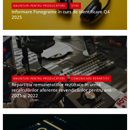
ANUNȚURI PENTRU PRODUCĂTORI
ȘTIRI
Informare Fonograme in curs de identificare Q4
2025
UPFR
ANUNȚURI PENTRU PRODUCĂTORI
COMUNICARE REPARTIȚII
Repartiția remuneratiilor rezultate în urma
recalculărilor aferente revendicărilor pentru anii
2021 și 2022
UPFR