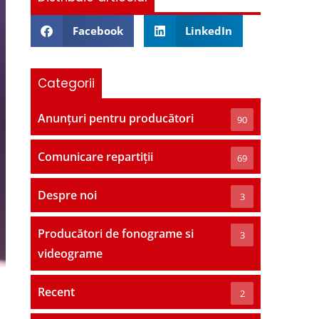
Facebook
LinkedIn
Categorii
Anunțuri pentru producători
90
Comunicare repartiții
69
Despre noi
3
Producători de fonograme si
3
videograme
Recent
2