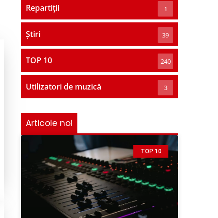
Repartiții
1
Știri
39
TOP 10
240
Utilizatori de muzică
3
Articole noi
TOP 10