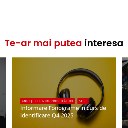
Te-ar mai putea
interesa
ANUNȚURI PENTRU PRODUCĂTORI
ȘTIRI
Informare Fonograme in curs de
identificare Q4 2025
UPFR