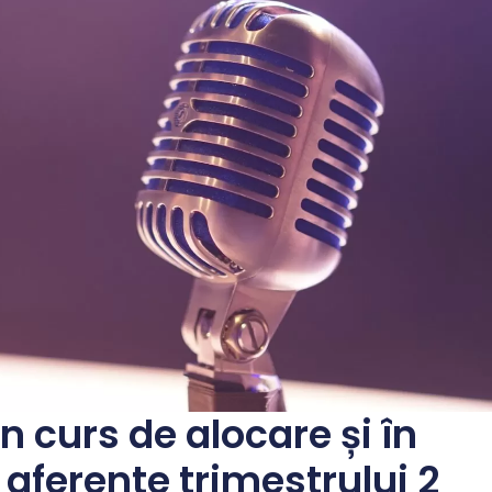
n curs de alocare și în
 aferente trimestrului 2