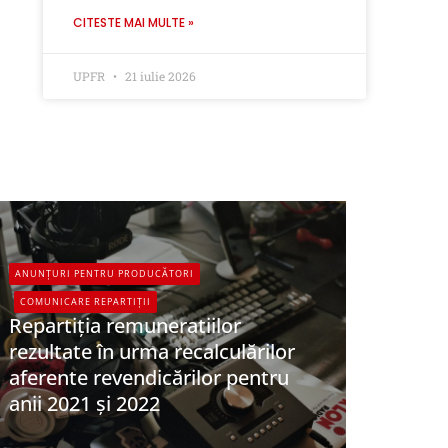
CITESTE MAI MULTE »
UPFR
21 iulie 2026
ANUNȚURI PENTRU PRODUCĂTORI
COMUNICARE REPARTIȚII
Repartiția remuneratiilor
rezultate în urma recalculărilor
aferente revendicărilor pentru
anii 2021 și 2022
UPFR