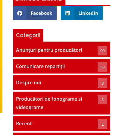
Facebook
LinkedIn
Categorii
Anunțuri pentru producători
90
Comunicare repartiții
69
Despre noi
3
Producători de fonograme si
3
videograme
Recent
2
i