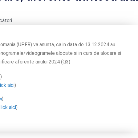
cători
omania (UPFR) va anunta, ca in data de 13.12.2024 au
 fonogramele/videogramele alocate si in curs de alocare si
ficare aferente anului 2024 (Q3)
i
)
ick aici
)
i
)
lick aici
)