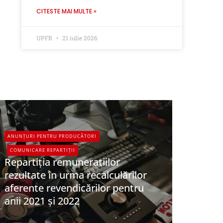
CITESTE MAI MULTE »
UPFR
21 iulie 2026
ANUNȚURI PENTRU PRODUCĂTORI
COMUNICARE REPARTIȚII
Repartiția remuneratiilor
rezultate în urma recalculărilor
aferente revendicărilor pentru
anii 2021 și 2022
UPFR