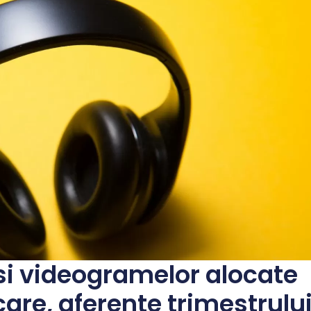
si videogramelor alocate
icare, aferente trimestrulu