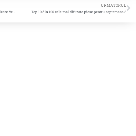
URMATORUL
Informare amprentare repertoriu în platforma de monitorizare Vericast (BMAT), în vederea rescanării anului 2024
Top 10 din 100 cele mai difuzate piese pentru saptamana 8