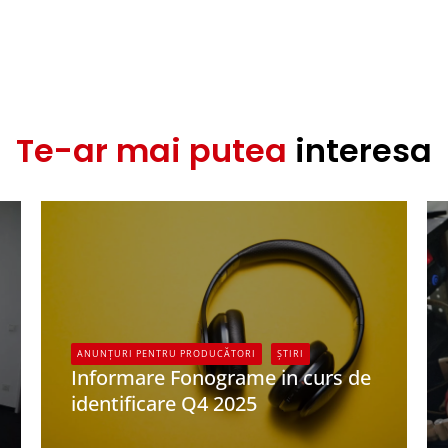
Te-ar mai putea
interesa
ANUNȚURI PENTRU PRODUCĂTORI
ȘTIRI
Informare Fonograme in curs de
identificare Q4 2025
UPFR