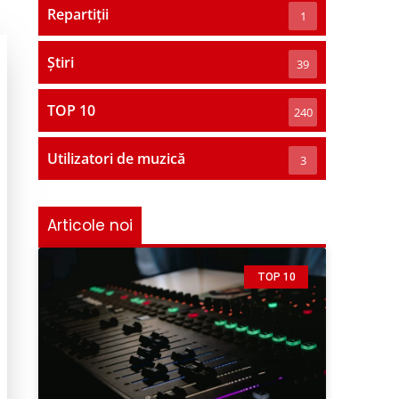
Repartiții
1
Știri
39
TOP 10
240
Utilizatori de muzică
3
Articole noi
TOP 10