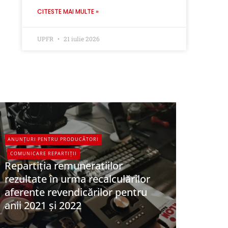
CITESTE MAI MULTE »
UPFR
21 iulie 2026
ANUNȚURI PENTRU PRODUCĂTORI
COMUNICARE REPARTIȚII
Repartiția remuneratiilor
rezultate în urma recalculărilor
aferente revendicărilor pentru
anii 2021 și 2022
UPFR