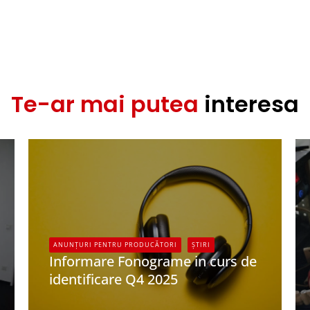
Te-ar mai putea
interesa
ANUNȚURI PENTRU PRODUCĂTORI
ȘTIRI
Informare Fonograme in curs de
identificare Q4 2025
UPFR