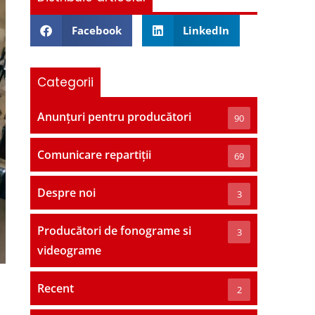
Facebook
LinkedIn
Categorii
Anunțuri pentru producători
90
Comunicare repartiții
69
Despre noi
3
Producători de fonograme si
3
videograme
Recent
2