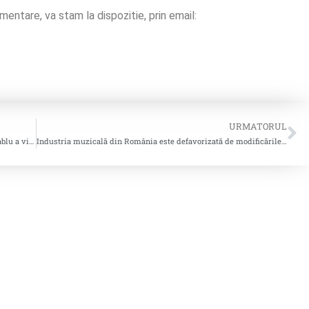
imentare, va stam la dispozitie, prin email:
URMATORUL
Repartiƫia sumelor incasate pentru retransmiterea prin cablu a videogramelor realizate în perioada 01.04.2021-30.06.2021 precum si repartitia
Industria muzicală din România este defavorizată de modificările aduse Legii drepturilor de autor și conexe