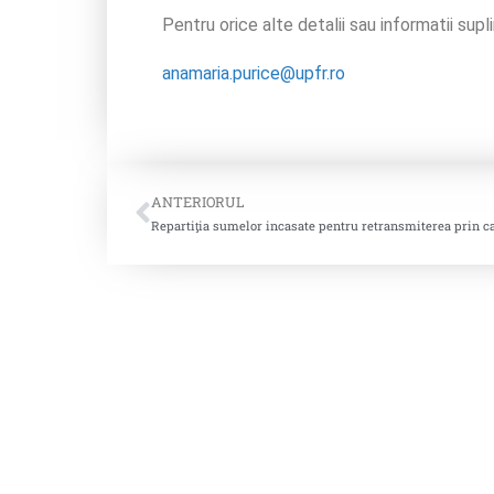
Pentru orice alte detalii sau informatii supl
anamaria.purice@upfr.ro
ANTERIORUL